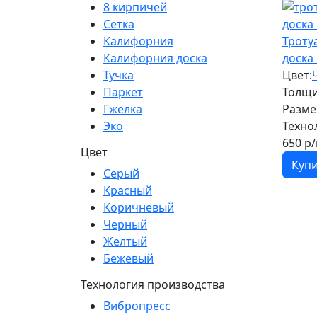
8 кирпичей
Сетка
Калифорния
Троту
Калифорния доска
доска
Тучка
Цвет:
Паркет
Толщи
Гжелка
Разме
Эко
Техно
650
р/
Цвет
Куп
Серый
Красный
Коричневый
Черный
Желтый
Бежевый
Технология производства
Вибропресс