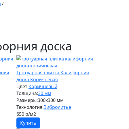
u
/
форния доска
рния
Тротуарная плитка Калифорния
доска Коричневая
Цвет:
Коричневый
Толщина:
30 мм
Размеры:
300х300 мм
Технология:
Вибролитье
650
р/м2
Купить