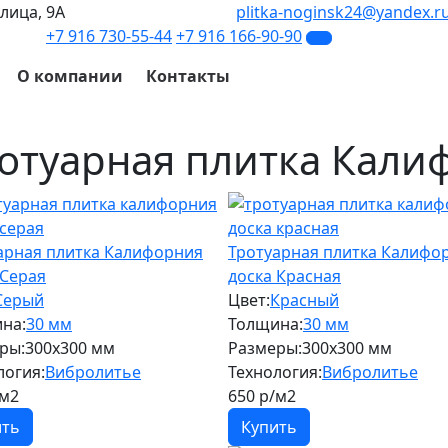
улица, 9А
plitka-noginsk24@yandex.r
+7 916 730-55-44
+7 916 166-90-90
О компании
Контакты
отуарная плитка Кали
арная плитка Калифорния
Тротуарная плитка Калифо
 Серая
доска Красная
Серый
Цвет:
Красный
на:
30 мм
Толщина:
30 мм
ры:
300х300 мм
Размеры:
300х300 мм
логия:
Вибролитье
Технология:
Вибролитье
м2
650
р/м2
ить
Купить