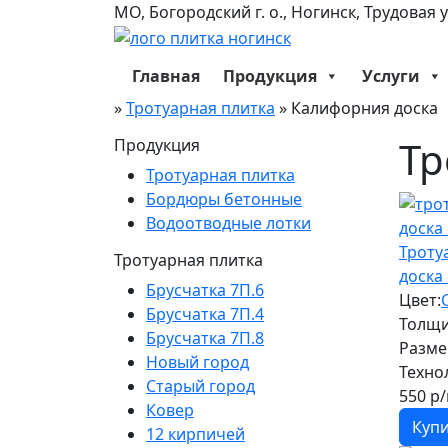
МО, Богородский г. о., Ногинск, Трудовая 
Главная
Продукция
Услуги
»
Тротуарная плитка
»
Калифорния доска
Тр
Продукция
Тротуарная плитка
Бордюры бетонные
Водоотводные лотки
Троту
Тротуарная плитка
доска
Брусчатка 7П.6
Цвет:
Брусчатка 7П.4
Толщи
Брусчатка 7П.8
Разме
Новый город
Техно
Старый город
550
р/
Ковер
Куп
12 кирпичей