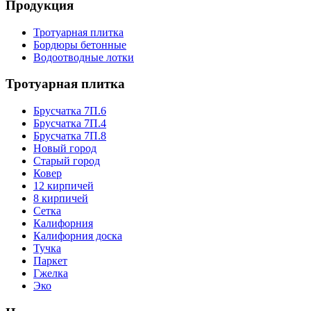
Продукция
Тротуарная плитка
Бордюры бетонные
Водоотводные лотки
Тротуарная плитка
Брусчатка 7П.6
Брусчатка 7П.4
Брусчатка 7П.8
Новый город
Старый город
Ковер
12 кирпичей
8 кирпичей
Сетка
Калифорния
Калифорния доска
Тучка
Паркет
Гжелка
Эко